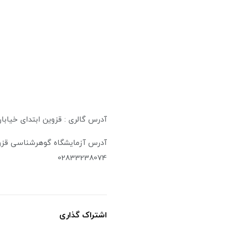
آدرس گالری : قزوین ابتدای خیابان فردوسی پ
آدرس آزمایشگاه گوهرشناسی قزوین
02833238074
اشتراک گذاری