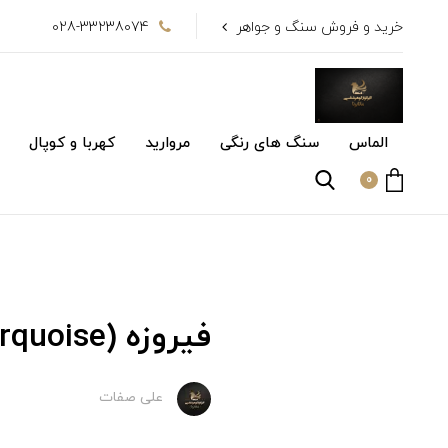
خرید و فروش سنگ و جواهر
028-33238074
الماس
سنگ های رنگی
مروارید
کهربا و کوپال
0
فیروزه (Turquoise)
علی صفات