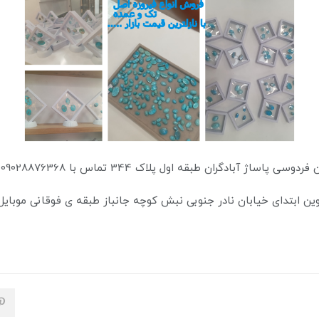
اساژ آبادگران طبقه اول پلاک 344 تماس با 09028876368
 ابتدای خیابان نادر جنوبی نبش کوچه جانباز طبقه ی فوقانی موبایل