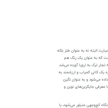
بارت البته نه به عنوان طنز بلکه
ست که به عنوان یک رنگ هم
تجار ترک به اروپا آورده می‌شد.
وزه یک کانی کمیاب و ارزشمند به
اده می‌شود و به عنوان نگین
با معرفی جایگزین‌های نوین و
 فرمول شیمیایی Cu(II)Al6(PO4)4(OH)8·4H2O است و در دستگاه کج‌وجهی متبلور می‌شود، با