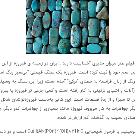
لم طنز مهران مدیری آشناییت دارید . ایران در زمینه ی فیروزه از این ع
خ اسم خود را ثبت کرده است. فیروزه یک سنگ قیمتی آبی‌سبز رنگ ا
گ از زبان فرانسه به معنای "ترکی" آمده است، زیرا این سنگ به وسیله 
ورآلات و اشیای تزئینی به کار رفته است و کمی جزعی تر فیروزه یا پیر
 تا سبز) و از ردهٔ فسفات است. این کانی به‌دست فیروزه‌تراشان شکل د
یگر جواهرات به کار می‌رود. فیروزه مانند بسیاری از جواهرات کدر دیگر، 
قتصادی نسبت به گذشته کم ارزش‌تر شده.
ترکیب آن فسفات آبدار طبیعی آلومینیم با