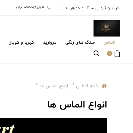
خرید و فروش سنگ و جواهر
028-33238074
الماس
سنگ های رنگی
مروارید
کهربا و کوپال
0
خانه
الماس
انواع الماس ها
انواع الماس ها