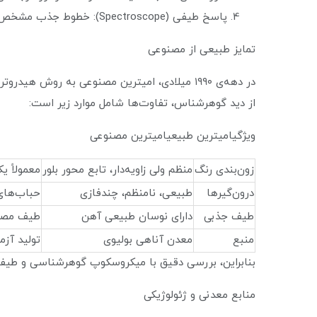
پاسخ طیفی (Spectroscope): خطوط جذب مشخص آمتیست در ناحیه زرد–سبز و سیترین در ناحیه آبی–بنفش قابل مشاهده است.
تمایز طبیعی از مصنوعی
در دهه‌ی ۱۹۹۰ میلادی، امیترین مصنوعی به روش هیدروترمال (Hydrothermal) در روسیه تولید شد.
از دید گوهرشناس، تفاوت‌ها شامل موارد زیر است:
ویژگیامیترین طبیعیامیترین مصنوعی
زون‌بندی رنگ
منظم ولی زاویه‌دار، تابع محور بلور
معمولاً ی
درون‌گیرها
طبیعی، نامنظم، چندفازی
حباب‌های
طیف جذبی
دارای نوسان طبیعی آهن
طیف مصن
منبع
معدن آناهی بولیوی
تولید آز
بنابراین، بررسی دقیق با میکروسکوپ گوهرشناسی و طیف‌سنج جذب نوری (UV-Vis) اب
منابع معدنی و ژئولوژیکی