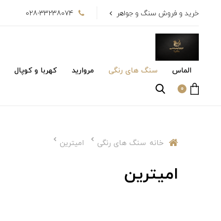
خرید و فروش سنگ و جواهر
028-33238074
الماس
سنگ های رنگی
مروارید
کهربا و کوپال
0
خانه
سنگ های رنگی
امیترین
امیترین