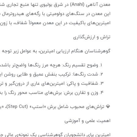
معدن آناهی (Anahí) در شرق بولیوی تنها منبع تجاری شناخته‌شده‌ی امیترین در جهان است.
این معدن در سنگ‌های دولومیتی با رگه‌های هیدروترمال سیل
امیترین‌های باکیفیت در این معدن معمولاً شفاف، با زو
تراش و ارزش‌گذاری
گوهرشناسان هنگام ارزیابی امیترین، به عوامل زیر توجه م
وضوح تقسیم رنگ: هرچه مرز رنگ‌ها واضح‌تر باشد،
شدت رنگ‌ها: ترکیب بنفش عمیق و طلایی روشن اید
شفافیت و پاکی: امیترین‌های عاری از درون‌گیر و ترک، برای تراش فانتزی (
وزن و تقارن برش: برش‌های مناسب محور رنگ را به 
💎 تراش‌های محبوب شامل برش «استپ» (Step Cut)، «بافر» (Buff-top) و تراش‌های ترکیبی با بازی رنگی دوگانه هستند.
اهمیت علمی و آموزشی
امیترین برای دانشجویان گوهرشناسی یک نمونه‌ی عالی جه