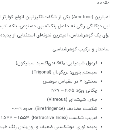
مقدمه
امیترین (Ametrine) یکی از شگفت‌انگیزترین انواع کوارتز است که هم‌زمان دو رنگ کاملاً متفاوت را در خود دارد: بنفشِ آرام آمتیست و طلاییِ درخشان سیترین.
این دوگانگی رنگی نه حاصل رنگ‌آمیزی مصنوعی، بلکه نتی
برای یک گوهرشناس، امیترین نمونه‌ای استثنایی از پدیده‌ی «زون‌بندی رنگی طبیعی» ( Zoning
ساختار و ترکیب گوهرشناسی
فرمول شیمیایی: SiO₂ (دی‌اکسید سیلیکون)
سیستم بلوری: تریگونال (Trigonal)
سختی: ۷ در مقیاس موهس
چگالی ویژه: ۲٫۶۵ – ۲٫۶۷
جلای: شیشه‌ای (Vitreous)
شکست مضاعف (Birefringence): حدود 0.009
ضریب شکست (Refractive Index): 1.544 – 1.553
پدیده نوری: دوشکستی ضعیف و زون‌بندی رنگ طبی