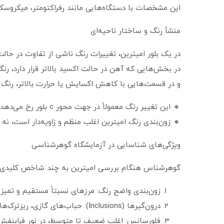
این مشخصات با دستگاه‌هایی مانند رفراکتومتر، میکرو
منشأ رنگ و ساختار ناحیه‌ای
در یک بلور امیترین، تغییرات رنگ ناشی از تفاوت در حالت اکسیداسیو
در بخش‌هایی که آهن در حالت اکسید بالاتر قرار دارد، 
و در قسمت‌هایی با کاهش اکسایش یا حرارت بالاتر، رنگ 
🔸 این تغییر رنگ معمولاً در جهت محور c بلور رخ می‌دهد و با نور عبوری در میکروسکوپ پلاریزه قابل تشخیص است.
🔸 زون‌بندی رنگ امیترین اغلب منظم و زاویه‌دار است، نه
ویژگی‌های شناسایی در آزمایشگاه گوهرشناسی
گوهرشناس هنگام بررسی امیترین به چند شاخص کلیدی ت
زون‌بندی واضح رنگ: مرزهای نسبتاً مستقیم و تمی
درون‌گیرها (Inclusions): حباب‌های گازی، ریزترک‌های پرشده، یا بلورهای ثانویه؛ معمولاً نامنظم و طبیعی.
فلورسانس: اغلب ضعیف تا متوسط، در نور فرابنفش 