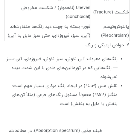
Uneven (ناهموار) / شکست مخروطی
شکست (Fracture)
(conchoidal)
پالئوکروئیسم
قوی؛ بسته به جهت دید رنگ‌ها متفاوت‌اند
(Pleochroism)
(آبی، سبز، فیروزه‌ای، حتی سبز مایل به آبی)
۴. خواص اپتیکی و رنگ
رنگ‌های معروف: آبی نئونی، سبز نئونی، فیروزه‌ای، آبی-سبز
— رنگ‌هایی که در تورمالین‌های عادی با این شدت دیده
نمی‌شوند.
نقش مس (Cu²⁺) در ایجاد رنگ مرکزی بسیار مهم است؛
منگنز (Mn³⁺) معمولاً مسئول رنگ‌های فرعی (مثلاً تن‌های
بنفش یا مایل به بنفش) است.
طیف جذبی (Absorption spectrum): در مطالعات،