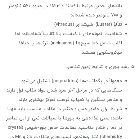
باندهای جذبی مرتبط با Cu²⁺ و Mn³⁺ در حدود ۵۲۰ نانومتر
و ۷۰۰ نانومتر دیده شده‌اند..
تلألؤ (Luster): شیشه‌ای (vitreous)
شفافیت: نمونه‌های با کیفیت بالا تقریباً شفاف‌اند؛ اما
اغلب شامل خط سیخ‌ها (inclusions)، ترک‌ها یا منافذ
میکروسکوپی هستند.
۵. رشد بلوری و شرایط زمین‌شناسی
معمولاً در پگماتیت‌ها (pegmatites) تشکیل می‌شود —
سنگ‌هایی که در مراحل آخر سرد شدن مواد مذاب قرار دارند
و عناصر سنگین یا کمیاب فرصت تمرکز بیشتری دارند.
شرایط برای حضور مس و منگنز در مقادیر مناسب باید مهیا
باشد؛ یعنی غذا دهی به بلورها با سیالات غنی از این عناصر
در دما و فشار مناسب. مطالعات خاص بلور-شیمی (crystal
chemistry) نشان‌دهنده‌ی نسبت‌های متفاوت Cu و Mn در