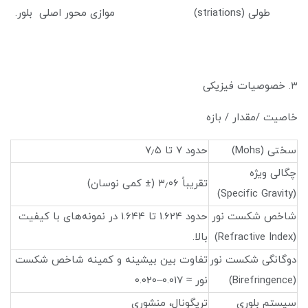
طولی (striations) موازی محور اصلی بلور.
۳. خصوصیات فیزیکی
خاصیت /مقدار / بازه
سختی (Mohs)
حدود ۷ تا ۷٫۵
چگالی ویژه
تقریباً ۳٫۰۶ (± کمی نوسان)
(Specific Gravity)
شاخص شکست نور
حدود 1.624 تا 1.644 در نمونه‌های با کیفیت
(Refractive Index)
بالا.
دوگانگی شکست نور
تفاوت بین بیشینه و کمینه شاخص شکست
(Birefringence)
نور ≈ 0.017–0.020
سیستم بلوری
تریگونال، منشوری