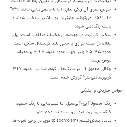
کیانیت دارای سیستم کریستالی تراکلیین (triclinic) است.
خلوص نظری آن رنگی ندارد، اما ناخالصی‌هایی مانند Fe³⁺،
Cr³⁺، Ti⁴⁺ می‌توانند جایگزین یون Al در ساختار شوند و
باعث رنگ‌دهی شوند.
سختی کیانیت در جهت‌های مختلف متفاوت است؛ برای
مثال، در جهت موازی با محور بلند کریستال ممکن است
حدود 4.5–5.5 و در جهت عمود حدود 6.5–7 بر مقیاس
موس برسد.
چگالی معمول آن در سنگ‌های گوهر‌شناسی حدود 3.67
گرم‌برسانتی‌متر³ گزارش شده است.
خواص فیزیکی و اپتیکی
رنگ: معمولاً آبی–آبی‌سبز، اما تیپ‌هایی با رنگ سفید،
خاکستری، زرد، صورتی، سیاه نیز وجود دارد.
پدیده پلئُکروئیسم (pleochroism) قوی در برخی نمونه‌ها