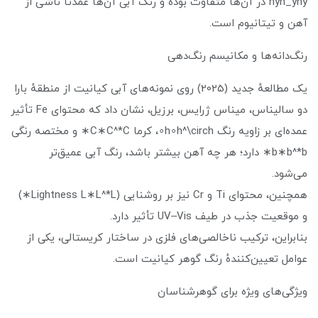
nyn_yny در آن‌ها متفاوت بوده و رنگ آبی آن‌ها عمدتاً ناشی از
آهن و تیتانیوم است.
رنگ‌دانه‌ها و مکانیسم رنگ‌دهی
یک مطالعهٔ جدید (2025) روی نمونه‌های آبی کیانیت از منطقهٔ بارا
دو سالیناس، میناس ژرایس، برزیل، نشان داد که محتوای Fe تأثیر
عمده‌ای بر زاویه رنگ h∘h^\circh∘، کرما C∗C^*C∗ و مختصه رنگی
b∗b^*b∗ دارد؛ هر چه آهن بیشتر باشد، رنگ آبی عمیق‌تر
می‌شود.
همچنین، محتوای Ti و Cr نیز بر روشنایی (Lightness L∗L^*L∗)
و موقعیت جذب در طیف UV–Vis تأثیر دارد.
بنابراین، ترکیب ناخالصی‌های فلزی در ساختار کریستالی، یکی از
عوامل تعیین‌کنندهٔ رنگ گوهر کیانیت است.
ویژگی‌های ویژه برای گوهرشناسان