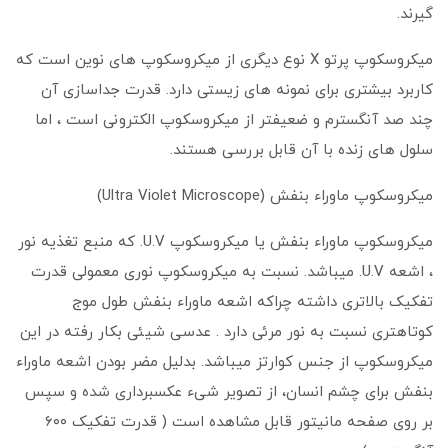
گیرند.
میکروسکوپ پرتو X نوع دیگری از میکروسکوپ های نوین است که
کاربرد بیشتری برای نمونه های زیستی دارد. قدرت جداسازی آن
چند صد آنگسترم و ضعیفتر از میکروسکوپ الکترونی است ، اما
سلول های زنده با آن قابل بررسی هستند.
میکروسکوپ ماوراء بنفش (Ultra Violet Microscope)
میکروسکوپ ماوراء بنفش یا میکروسکوپ U.V. که منبع تغذیه نور
، اشعه U.V. میباشد. نسبت به میکروسکوپ نوری معمولی قدرت
تفکیک بالاتری داشته چراکه اشعه ماوراء بنفش طول موج
کوتاهتری نسبت به نور مرئی دارد . عدسی شیئی بکار رفته در این
میکروسکوپ از جنس کوارتز میباشد. بدلیل مضر بودن اشعه ماوراء
بنفش برای چشم انسان، از تصویر شیء عکسبرداری شده و سپس
بر روی صفحه مانیتور قابل مشاهده است ( قدرت تفکیک ۶۰۰