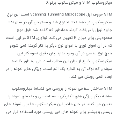
میکروسکوپ STM و میکروسکوپ پرتو X
STM حروف اول Scanning Tunneling Microscope است این نوع
میکروسکوپ در دهه ۱۹۷۰ اختراع شد و مخترعان آن در سال ۱۹۸۱
جایزه نوبل را دریافت کردند.همانطور که گفته شد طول موج
محدودیتی برای میزان R تعیین می کند. نوآوری STM در این است
که در آن امواج نوری یا امواج نوع دیگر به کار گرفته نمی شودو
هیچ نوع عدسی در آن وجود ندارد.بیان دقیق نحوه کار این
میکروسکوپ خارج از توان این مطلب است ولی به طور خلاصه
سوندی که نوک آن به اندازه یک اتم است، ویژگی های نمونه را در
ابعاد اتمی روبش می کند .
STM ساختار سطحی نمونه را بررسی می کند.اما میکروسکوپ
مشابه دیگر ویژگی های الکتریکی ، مغناطیسی و یا دمای نمونه را
تعیین می کنند. در حال حاضر این میکروسکوپ ها برای نمونه های
زیستی و بیشتر برای نمونه های غیر زیستی مورد استفاده قرار می