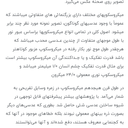
تصویر روی صحنه عکس می‌گیرد.
میکروسکوپهای مختلف دارای بزرگنمائی های متفاوتی میباشند که
عموماً با وجود عدسیهای گوناگون، تصویر نمونه مورد نظر چند برابر
میشود. اصول کلی در تمامی انواع میکروسکوپها براساس عبور نور
با طول موجهای متفاوت از چندین عــدسی محدب میباشد که
هرچقدر طول موج نور بکار رفته در میکروسکوپ مزبور کوتاهتر
باشد قدرت تفکیک و یا جــداکنندگی آن میکروسکوپ بیشتر است.
برای مثال قدرت تفکیک چشم انسان ۱/۰ میلیمتر میباشد و
میکروسکوپ نوری معمولی ۲۴/۰ میکرون.
در طول قرن هیجدهم میکروسکوپ در زمره وسایل تفریحی به
شمار می‌آمد. با پژوهشهای بیشتر پیشرفتهای قابل توجهی در
شیوه ساختن عدسی شئی حاصل شد. بطوری که عدسی‌های دیگر
بصورت ذره‌ بینهای معمولی نبودند بلکه خطاهای موجود در آنها که
به کجنمایی معروف هستند، دفع شده‌اند و آنها می‌توانستند