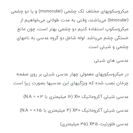
میکروسکوپهای مختلف تک چشمی (monocular) و یا دو چشمی
(binocular) می‌باشند، وقتی به مدت طولانی می‌خواهیم از
میکروسکوپ استفاده کنیم دو چشمی بهتر است، چون مانع
خستگی چشم می‌باشد. لوله شامل دو گروه عدسی به نامهای
چشمی و شیئی است.
عدسی های شیئی
در میکروسکوپهای معمولی چهار عدسی شیئی بر روی صفحه
چرخان نصب شده که ویژگیهای این عدسیها بصورت زیرا است:
عدسی شیئی آکروماتیک X10 (16 میلیمتری با N.A = 0.3)
عدسی شیئی آکروماتیک X40 (4 میلیمتری با N.A = 0.65)
عدسی فلورئیت X45 (35 میلیمتری)