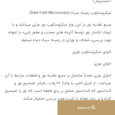
آنگستروم )
میکروسکوپ زمینه سیاه (Dark Field Microscope)
منبع تغذیه نور در این نوع میکروسکوپ نور مرئی میباشد و با
ایجاد انکسار نور توسط آئینه های محدب و مقعر شیء یا نمونه
مورد بررسی، شفاف و نورانی در زمینه سیاه دیده میشود.
اجزای میکروسکوپ نوری
اجزای نوری
اجزای نوری عمدتاً مشتمل بر منبع تغذیه نور و قطعات مرتبط با آن
میباشد ، از قبیل لامپ با ولتاژ ۲۰ وات ، فیلتر تصحیح نور و
کندانسور که کندانسور مشمل بر پنج قطعه است که نور را تصحیح
کرده و بر روی نمونه یا شیء مورد بررسی متمرکز میکند:
جستجو
فیلتر رنگی (تصحیح نور)