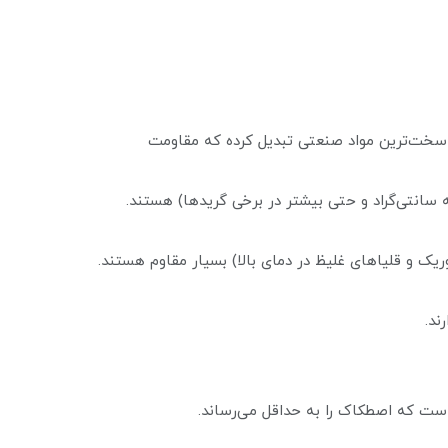
1800 قرار دارند. این ویژگی آن‌ها را به یکی از سخت‌ترین مواد صنعتی تبدیل کرده که مقاومت
بالا (High Temperature Resistance): قادر به حفظ خواص مکانیکی خود در دماهای بسیار بالا (تا ۱۶۰۰ درجه سانتی‌گراد و حتی بیشتر در برخی گریدها) هستند.
 غیر از اسید هیدروفلوئوریک و قلیاهای غلیظ در دمای بالا) بسیار مقاوم هستند.