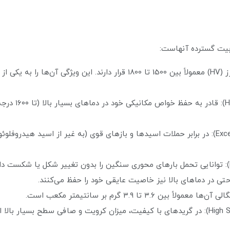
وبیت گسترده آنهاست:
سختی بسیار بالا (High Hardness): در مقیاس ویکرز (HV) معمولاً بین 1500 تا 
مقاومت حرارتی 
مقاومت شیمیایی عالی (Excellent Chemical Inertness): در برابر حملات اسیدها و بازهای قوی (به