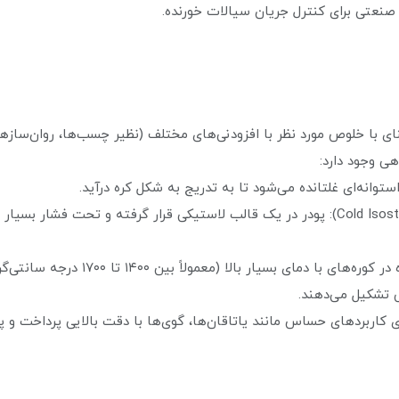
پرس ایزواستاتیک سرد (Cold Isostatic Pressing - CIP): پودر در یک قالب لاستیکی قرار
پخت یا زینتر کردن (Sintering): گوی‌ها
تشکیل می‌دهند.
و پردازش نهایی (Polishing & Finishing): برای کاربردهای حساس مانند یاتاقان‌ها، گوی‌ها با 