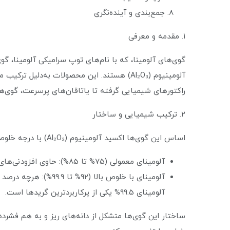
جمع‌بندی و آینده‌نگری
1. مقدمه و معرفی
آلومینیوم (Al₂O₃) هستند. این محصولات به‌د
راکتورهای شیمیایی گرفته تا یاتاقان‌های پرسرعت، گوی‌های 
2. ترکیب شیمیایی و ساختار
اساس این گوی‌ها اکسید آلومینیوم (Al₂O₃) با درجه خلوص بالا است. درصد خلوص آلومینا مهمترین عامل تعیین‌کننده خواص نهایی آن است:
آلومینای معمولی (75% تا 85%): حاوی افزودنی‌های سیلیکایی و سایر اکسیدها برای بهبود چقرمگی و کاهش هزینه.
آلومینای با خلوص با
آلومینای 99.5% یکی از پرکاربردترین گریدها است.
ساختار این گوی‌ها متشکل از دانه‌های ریز و به هم فشرده