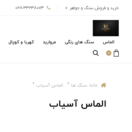
خرید و فروش سنگ و جواهر
028-33238074
الماس
سنگ های رنگی
مروارید
کهربا و کوپال
0
خانه
سنگ ها
الماس آسیاب
الماس آسیاب