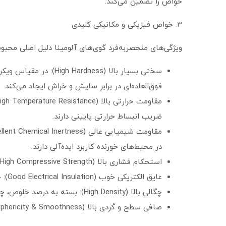
خواص را تضمین می‌کند.
3. خواص فیزیکی و مکانیکی کلیدی
ویژگی‌های منحصربه‌فرد گوی‌های آلومینا دلیل اصلی محب
فوق‌العاده‌ای در برابر سایش و خراش ایجاد می‌کند.
ضریب انبساط حرارتی پایینی دارند.
در محیط‌های خورنده کاربرد ایده‌آلی دارند.
استحکام فشاری بالا (High Compressive Strength): توانایی تحمل بارهای محوری سنگین را بدون تغییر شکل یا شکست دارند.
عایق الکتریکی خوب (Good Electrical Insulation): حتی در دماهای بالا نیز خاصیت عایقی خود را حفظ می‌کنند.
چگالی بالا (High Density): بسته به درصد خلوص، چگالی آن‌ها معمولاً بین ۳.۶ تا ۳.۹ گرم بر سانتیمتر مکعب است.
صافی سطح و گردی بالا (High Sphericity & Smoothness): در گریدهای با کیفیت، میزان کرویت و صافی سطح بسیار بالا است که اصطکاک را به حداقل می‌رساند.