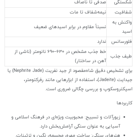
شکستگی
صدفی تا ناصاف
شفافیت
نیمه‌شفاف تا مات
واکنش به
نسبتاً مقاوم در برابر اسیدهای ضعیف
اسید
فلورسانس
ندارد
خط جذب مشخص در 630–690 نانومتر (ناشی از
طیف جذب
آهن در ساختار)
برای تشخیص دقیق شاه‌مقصود از جید نفریت (Nephrite Jade) یا
جیدایت (Jadeite)، استفاده از ابزارهایی مانند رفرکتومتر،
اسپکتروسکوپ و بررسی چگالی ضروری است.
کاربردها
زیورآلات و تسبیح: محبوبیت ویژه‌ای در فرهنگ اسلامی و
آسیایی به عنوان سنگی آرامش‌بخش دارد.
هنرهای سنگی: ساخت مهره، مجسمه، نگین و تزئینات.