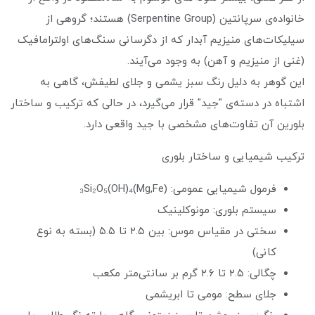
خانواده‌ی سرپانتین (Serpentine Group) هستند؛ گروهی از
سیلیکات‌های منیزیم آبدار که از دگرسانی سنگ‌های اولترامافیک
(غنی از منیزیم و آهن) به وجود می‌آیند.
این گوهر به دلیل رنگ سبز یشمی و جلای لطیفش، گاهی به
اشتباه در دسته‌ی "جید" قرار می‌گیرد، در حالی که ترکیب و ساختار
بلورین آن تفاوت‌های مشخصی با جید واقعی دارد.
ترکیب شیمیایی و ساختار بلوری
فرمول شیمیایی عمومی: (Mg,Fe)₃Si₂O₅(OH)₄
سیستم بلوری: مونوکلینیک
سختی در مقیاس موس: بین ۲.۵ تا ۵.۵ (بسته به نوع
کانی)
چگالی: ۲.۵ تا ۲.۶ گرم بر سانتی‌متر مکعب
جلای سطح: مومی تا ابریشمی