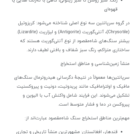
رنگ: سبز روشن تا سبز زیتونی، گاهی با ته‌رنگ طلایی یا
قهوه‌ای
در گروه سرپانتین سه نوع اصلی شناخته می‌شود: کریزوتیل
(Chrysotile)، آنتی‌گوریت (Antigorite) و لیزاریت (Lizardite).
بیشتر سنگ‌های شاه‌مقصود از نوع آنتی‌گوریت هستند که
ساختاری متراکم، رنگ سبز شفاف و بافتی لطیف دارند.
منشأ زمین‌شناسی و مناطق استخراج
سرپانتین‌ها معمولاً در نتیجهٔ دگرسانی هیدروترمال سنگ‌های
مافیک و اولترامافیک مانند پریدوتیت، دونیت و پیروکسنیت
تشکیل می‌شوند. این فرایند شامل واکنش آب با الیوین و
پیروکسن در دما و فشار متوسط است.
مهم‌ترین مناطق استخراج سنگ شاه‌مقصود عبارت‌اند از:
قندهار، افغانستان: مشهورترین منشأ تاریخی و تجاری