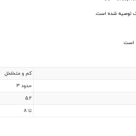
گ توصیه شده است.
 است:
کم و متخلخل
حدود 3
5.2
تا 8