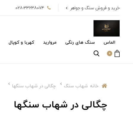
خرید و فروش سنگ و جواهر
028-33238074
الماس
سنگ های رنگی
مروارید
کهربا و کوپال
0
خانه
شهاب سنگ
چگالی در شهاب سنگها
چگالی در شهاب سنگها