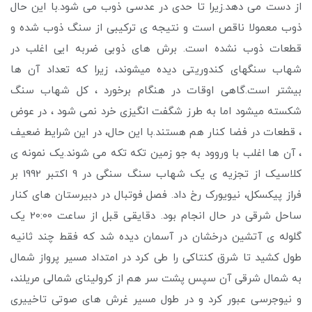
از دست می دهد.زیرا تا حدی در عدسی ذوب می شود.با این حال
ذوب معمولا ناقص است و نتیجه ی ترکیبی از سنگ ذوب شده و
قطعات ذوب نشده است. برش های ذوبی ضربه ایی اغلب در
شهاب سنگهای کندوریتی دیده میشوند، زیرا که تعداد آن ها
بیشتر است.گاهی اوقات در هنگام برخورد ، کل شهاب سنگ
شکسته میشود اما به طرز شگفت انگیزی خرد نمی شود ، در عوض
، قطعات در فضا کنار هم هستند.با این حال، در این شرایط ضعیف
، آن ها اغلب با وروود به جو زمین تکه تکه می شوند.یک نمونه ی
کلاسیک از تجزیه ی یک شهاب سنگ سنگی در 9 اکتبر 1992 بر
فراز پیکسکل، نیویورک رخ داد. فصل فوتبال در دبیرستان های کنار
ساحل شرقی در حال انجام بود. دقایقی قبل از ساعت 20:00 یک
گلوله ی آتشین درخشان در آسمان دیده شد که فقط چند ثانیه
طول کشید تا شرق کنتاکی را طی کرد در امتداد مسیر پرواز شمال
به شمال شرقی آن سپس پشت سر هم از کرولینای شمالی مریلند،
و نیوجرسی عبور کرد و در طول مسیر غرش های صوتی تاخییری