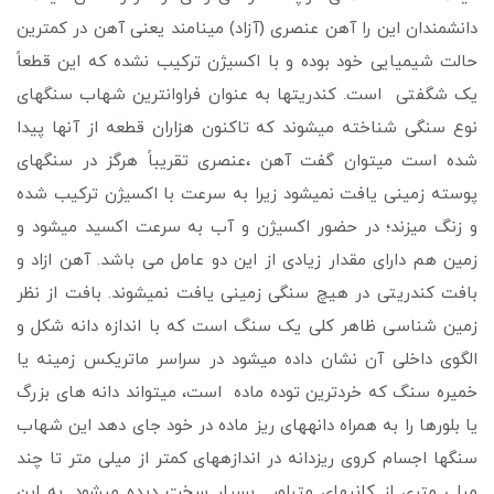
دانشمندان این را آهن عنصری (آزاد) مینامند یعنی آهن در کمترین
حالت شیمیایی خود بوده و با اکسیژن ترکیب نشده که این قطعاً
یک شگفتی است. کندریتها به عنوان فراوانترین شهاب سنگهای
نوع سنگی شناخته میشوند که تاکنون هزاران قطعه از آنها پیدا
شده است میتوان گفت آهن ،عنصری تقریباً هرگز در سنگهای
پوسته زمینی یافت نمیشود زیرا به سرعت با اکسیژن ترکیب شده
و زنگ میزند؛ در حضور اکسیژن و آب به سرعت اکسید میشود و
زمین هم دارای مقدار زیادی از این دو عامل می باشد. آهن ازاد و
بافت کندریتی در هیچ سنگی زمینی یافت نمیشوند. بافت از نظر
زمین شناسی ظاهر کلی یک سنگ است که با اندازه دانه شکل و
الگوی داخلی آن نشان داده میشود در سراسر ماتریکس زمینه یا
خمیره سنگ که خردترین توده ماده است، میتواند دانه های بزرگ
یا بلورها را به همراه دانههای ریز ماده در خود جای دهد این شهاب
سنگها اجسام کروی ریزدانه در اندازههای کمتر از میلی متر تا چند
میلی متری از کانیهای متبلور بسیار سخت دیده میشود. به این