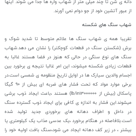
دانه ی شن تا چند میلی متر از شهاب واره ها جدا می شوند. اینها
از عبور آتشین خود از جو دوام نمی آورند.
شهاب سنگ های شکسته
تقریبا همه ی شهاب سنگ ها علائم متوسط تا شدید شوک و
برش (شکستن سنگ در قطعات کوچکتر) را نشان می دهد.شهاب
سنگ های نوع سنگی در حالی که هنوز در فضا هستند غالبا به
قطعات زیادی شکسته میشوند، این امر غالبا نتیجه ی برخورد بین
اجسام والدین سیارک ها در اوایل تاریخ منظومه ی شمسی است.در
برخی موارد مواد که تحت فشار های ضربه ای بیش از 90 گیگا
پاسکال (بیش از lb/in13000000) هستند ،باعث ایجاد ذوب برشی
میشوند.این فشار به اندازه ی کافی برای ایجاد ذوب گسترده سنگ
در داخل و اطراف دهانه های برخوردی جدید تولید شده
است.بلافاصله در هنگام برخورد ،یک عدسی مذاب یک کیلومتری یا
بیشتر ، در زیر کف دهانه ایجاد می شود،سنگ بافت اولیه خود را