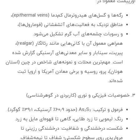
اورپیمنت معمولاً در:
رگه‌ها و گسل‌های هیدروترمال کم‌دما (epithermal veins)،
مناطق نزدیک به فعالیت‌های آتشفشانی (فومارول‌ها)،
و رسوبات چشمه‌های آب گرم تشکیل می‌شود.
همراهی معمول آن با کانی‌هایی مانند رئالگار (realgar)،
پیریت، سینابار و سایر معدنی‌های آرسنیکی گزارش شده
است. مهم‌ترین محلات و نمونه‌های شاخص در چین (استان
هونان)، پرو، روسیه و برخی معادن آمریکا و اروپا ثبت
شده‌اند.
۳. خصوصیات فیزیکی و نوری (کاربردی در گوهرشناسی)
فرمول و ترکیب: As₂S₃ (حدود ۶۰٫۹٪ آرسنیک، ۳۹٫۱٪ گوگرد).
رنگ: لیمویی تا زرد طلایی، گاهی تا قهوه‌ای مایل به زرد.
شکست، درخشندگی و شفافیت: درخشندگی رزینی تا
مرواریدی روی سطوح شکستی؛ شفاف تا نیمه‌شفاف.