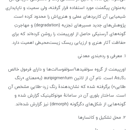
به‌عنوان پیگمنت مورد استفاده قرار گرفته، ولی سمیت و ناپایداری
شیمیایی آن کاربردهای عملی و هنری‌اش را محدود کرده است.
پژوهش‌های جدید مسیرهای تجزیه (degradation) و مهاجرتِ
گونه‌های آرسنیکی حاصل از اورپیمنت را روشن کرده‌اند که برای
حفاظت آثار هنری و ارزیابی ریسک زیست‌محیطی اهمیت دارد.
۱. معرفی و رده‌بندی معدنی
اورپیمنت از گروه سولفیدها/سولفوسالت‌ها و دارای فرمول خالص
As₂S₃ است. نام آن از لاتین auripigmentum (به‌معنای «رنگ
طلایی») برگرفته شده که نشان‌دهندهٔ رنگ زرد-طلاییِ مشخص آن
است. ساختار بلوری آن در سامانهٔ مونوکلینیک گزارش شده و
گونه‌هایی از شکل‌های دگرگونه (dimorph) نیز گزارش شده‌اند.
۲. محل تشکیل و کانسارها