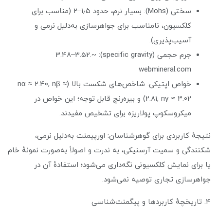
سختی (Mohs): بسیار نرم، حدود ۱٫۵–۲ (مناسب برای
کلکسیون، نامناسب برای جواهرسازی به‌دلیل نرمی و
آسیب‌پذیری).
جرم حجمی (specific gravity): ~3.48–3.52.
webmineral.com
خواص اپتیکی: شاخص‌های شکست بالا (nα ≈ 2.40, nβ ≈
2.81, nγ ≈ 3.02) و بیره‌رنج قابل توجه؛ این خواص در
میکروسکوپ پولاریزه برای تشخیص مفیدند.
نتیجهٔ کاربردی برای گوهرشناسان: اورپیمنت به‌دلیل نرمی،
شکنندگی و سمیت آرسنیکی، به ندرت و اصولاً به‌صورت نمونهٔ خام
یا برای نمایش کلکسیونی نگه‌داری می‌شود؛ استفادهٔ آن در
جواهرسازی تجاری توصیه نمی‌شود.
۴. تاریخچهٔ کاربردها و پیگمنت‌شناسی