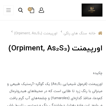
0
خانه
سنگ های رنگی
اورپیمنت (Orpiment, As₂S₃)
اورپیمنت (Orpiment, As₂S₃)
چکیده
اورپیمنت (فرمول شیمیایی As₂S₃) یک گوگرد–آرسنیک طبیعی و
مینرالی با رنگ زرد تا طلایی است که در محیط‌های هیدروترمال
کم‌دما، منافذ گدازه‌ای (fumaroles) و چشمه‌های آب گرم یافت
می‌شود. این ماده به‌دلیل درخشندگی رنگ و دسترسی تاریخی‌اش