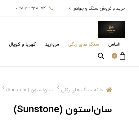
خرید و فروش سنگ و جواهر
028-33238074
الماس
سنگ های رنگی
مروارید
کهربا و کوپال
0
خانه
سنگ های رنگی
سان‌استون (Sunstone)
سان‌استون (Sunstone)