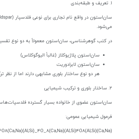
۱. تعریف و طبقه‌بندی
می‌شود.
در کتب گوهرشناسی، سان‌استون معمولاً به دو نوع تقسی
سان‌استون پلاژیوکلاز (غالباً الیوگوکلاس)
سان‌استون لابرادوریت
هر دو نوع ساختار بلوری مشابهی دارند اما از نظر 
۲. ساختار بلوری و ترکیب شیمیایی
سان‌استون عضوی از خانواده بسیار گسترده فلدسپات‌هاست که حدود ۶۰ درصد از پوسته‌ زمین
فرمول شیمیایی عمومی:
(Ca,Na)(Al,Si)4O8(Ca,Na)(Al,Si)_4O_8(Ca,Na)(Al,Si)4O8