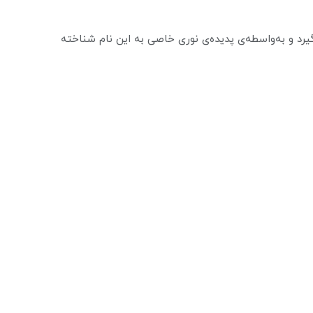
Feld) است که در زیر گروه پلاژیوکلاز (Plagioclase) یا لابرادوریت قرار می‌گیرد و به‌واسطه‌ی پدیده‌ی نوری خاصی به این نام شناخته