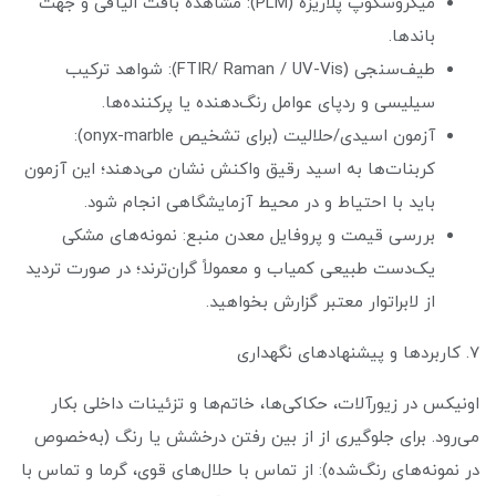
میکروسکوپ پلاریزه (PLM): مشاهدهٔ بافت الیافی و جهت
باندها.
طیف‌سنجی (FTIR/ Raman / UV-Vis): شواهد ترکیب
سیلیسی و ردپای عوامل رنگ‌دهنده یا پرکننده‌ها.
آزمون اسیدی/حلالیت (برای تشخیص onyx-marble):
کربنات‌ها به اسید رقیق واکنش نشان می‌دهند؛ این آزمون
باید با احتیاط و در محیط آزمایشگاهی انجام شود.
بررسی قیمت و پروفایل معدن منبع: نمونه‌های مشکی
یک‌دست طبیعی کمیاب و معمولاً گران‌ترند؛ در صورت تردید
از لابراتوار معتبر گزارش بخواهید.
۷. کاربردها و پیشنهادهای نگهداری
اونیکس در زیورآلات، حکاکی‌ها، خاتم‌ها و تزئینات داخلی بکار
می‌رود. برای جلوگیری از از بین رفتن درخشش یا رنگ (به‌خصوص
در نمونه‌های رنگ‌شده): از تماس با حلال‌های قوی، گرما و تماس با