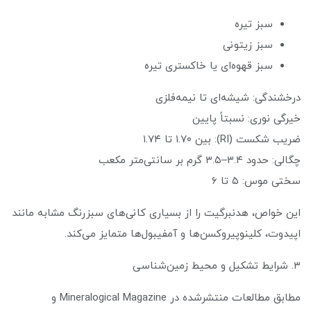
سبز تیره
سبز زیتونی
سبز قهوه‌ای یا خاکستری تیره
درخشندگی: شیشه‌ای تا نیمه‌فلزی
خیرگی نوری: نسبتاً پایین
ضریب شکست (RI): بین ۱.۷۰ تا ۱.۷۴
چگالی: حدود ۳.۴–۳.۵ گرم بر سانتی‌متر مکعب
سختی موس: ۵ تا ۶
این خواص، هدنبرگیت را از بسیاری کانی‌های سبزرنگ مشابه مانند
اپیدوت، کلینوپیروکسن‌ها و آمفیبول‌ها متمایز می‌کند.
۳. شرایط تشکیل و محیط زمین‌شناسی
مطابق مطالعات منتشرشده در Mineralogical Magazine و