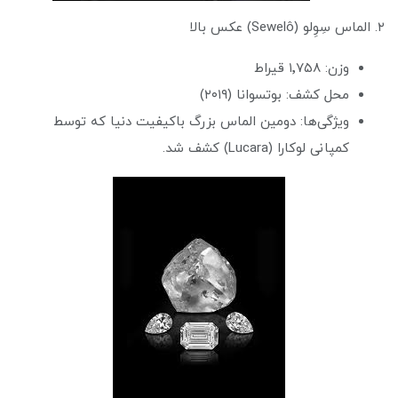
۲. الماس سِوِلو (Sewelô) عکس بالا
وزن: ۱٬۷۵۸ قیراط
محل کشف: بوتسوانا (۲۰۱۹)
ویژگی‌ها: دومین الماس بزرگ باکیفیت دنیا که توسط
کمپانی لوکارا (Lucara) کشف شد.