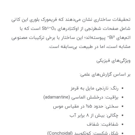
تحقیقات ساختاری نشان می‌دهند که فریمورک بلوری این کانی
شامل صفحات شطرنجی از اوکتاِدرهای Sb⁵⁺O₆ است که با
اتم‌های Bi³⁺ پیوسته‌اند؛ این ساختار با برخی ترکیبات مصنوعی
مشابه است، اما در طبیعت بی‌سابقه است.
ویژگی‌های فیزیکی
بر اساس گزارش‌های علمی:
رنگ: نارنجی مایل به قرمز
براقیت: درخشش الماسی (adamantine)
سختی: حدود 5½ در مقیاس موس
چگالی: بیش از 8 برابر آب
شفافیت: شفاف
شکل شکست: کونکویید (Conchoidal)