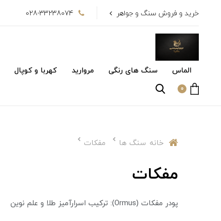
خرید و فروش سنگ و جواهر
028-33238074
الماس
سنگ های رنگی
مروارید
کهربا و کوپال
0
خانه
سنگ ها
مفکات
مفکات
پودر مفکات (Ormus): ترکیب اسرارآمیز طلا و علم نوین