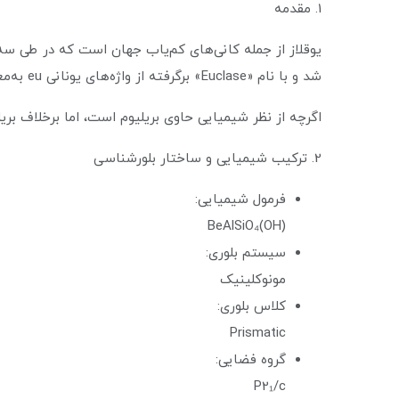
1. مقدمه
یوقلاز از جمله کانی‌های کم‌یاب جهان است که در طی سه 
شد و با نام «Euclase» برگرفته از واژه‌های یونانی eu به‌معنای «خوب» و klasis به‌معنای «شکست»، اشاره به شکستگی تمیز و مشخص آن، در متون معدنی ثبت شده است.
اگرچه از نظر شیمیایی حاوی بریلیوم است، اما برخلاف بری
2. ترکیب شیمیایی و ساختار بلورشناسی
فرمول شیمیایی:
BeAlSiO₄(OH)
سیستم بلوری:
مونوکلینیک
کلاس بلوری:
Prismatic
گروه فضایی:
P2₁/c