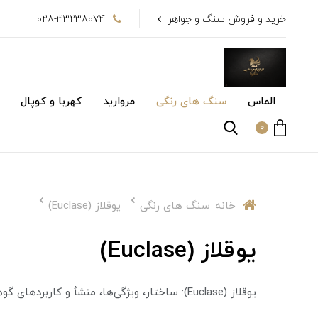
خرید و فروش سنگ و جواهر
028-33238074
الماس
سنگ های رنگی
مروارید
کهربا و کوپال
0
خانه
سنگ های رنگی
یوقلاز (Euclase)
یوقلاز (Euclase)
یوقلاز (Euclase): ساختار، ویژگی‌ها، منشأ و کاربردهای گوهرشناسی