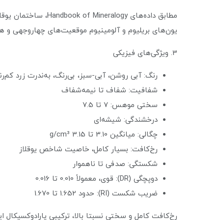
یون‌های بریلیوم و آلومینیوم موقعیت‌های چهاروجهی و هش
3. ویژگی‌های فیزیکی
رنگ: آبی روشن، آبی-سبز، بی‌رنگ، به‌ندرت زرد کم‌ر
شفافیت: شفاف تا نیمه‌شفاف
سختی موهس: 7 تا 7.5
درخشندگی: شیشه‌ای
چگالی: میانگین 3.10 تا 3.15 g/cm³
رخ‌کافت: بسیار کامل، خاصیت شاخص یوقلاز
شکستگی: صدفی تا ناهموار
دوپچگی (DR): قوی، معمولاً 0.010 تا 0.016
ضریب شکست (RI): حدود 1.652 تا 1.670
رخ‌کافت کامل و سختی نسبتا بالا، ترکیبی پارادوکسیکال ا