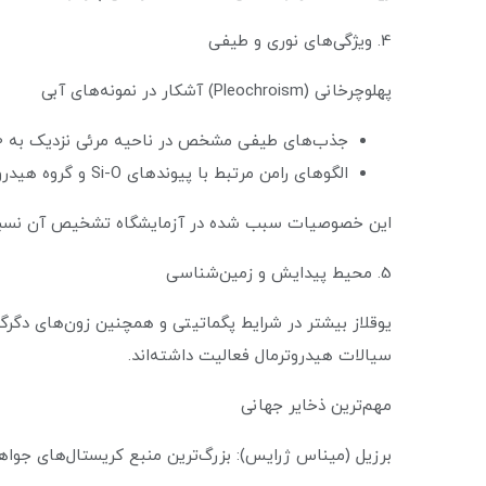
4. ویژگی‌های نوری و طیفی
پهلوچرخانی (Pleochroism) آشکار در نمونه‌های آبی
جذب‌های طیفی مشخص در ناحیه مرئی نزدیک به 590 و 610 نانومتر
الگوهای رامن مرتبط با پیوندهای Si-O و گروه هیدروکسیل
این خصوصیات سبب شده در آزمایشگاه تشخیص آن نسبتاً 
5. محیط پیدایش و زمین‌شناسی
یوقلاز بیشتر در شرایط پگماتیتی و همچنین زون‌های دگرگ
سیالات هیدروترمال فعالیت داشته‌اند.
مهم‌ترین ذخایر جهانی
برزیل (میناس ژرایس): بزرگ‌ترین منبع کریستال‌های جواه