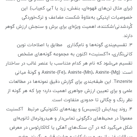
(برای مثال تن‌های قهوه‌ای، بنفش، زرد یا آبیِ کم‌یاب). این
خصوصیات اپتیکی به‌علاوهٔ شکست مضاعف و ترک‌خوردگی
گُردشدنی/شکننده، اهمیت ویژه‌ای برای برش و سنجش ارزش گوهر
دارند.
۳. تقسیم‌بندی گونه‌ها و نام‌گذاری مطابق با اصلاحات نوین
کانی‌نگاری، «آکسنیت» اکنون به مجموعه گونه‌های مشخص
تقسیم می‌شود که نام هر کدام متناسب با عنصر غالب در ساختار
است: Axinite-(Fe)، Axinite-(Mn)، Axinite-(Mg) و گونهٔ میانی
Tinzenite. این طبقه‌بندی برای گزارش دقیق نمونه‌ها در مطالعات
علمی و برای تعیین ارزش جواهری اهمیت دارد؛ چرا که هر گونه از
نظر رنگ و چگالی تا حدودی متفاوت است.
۴. روند پیدایش (ژنِسِیس) و پهنه‌های تکتونیکی مرتبط آکسنیت
معمولاً در محیط‌های دگرگونی تماس‌دار و هیدروترمال ثانویه‌ای
شکل می‌گیرد که در آن سنگ‌های آهکی یا کالکارئوس در معرض
سیالات غنی از بور و سیلیکات و حرارت قرار می‌گیرند. حضور