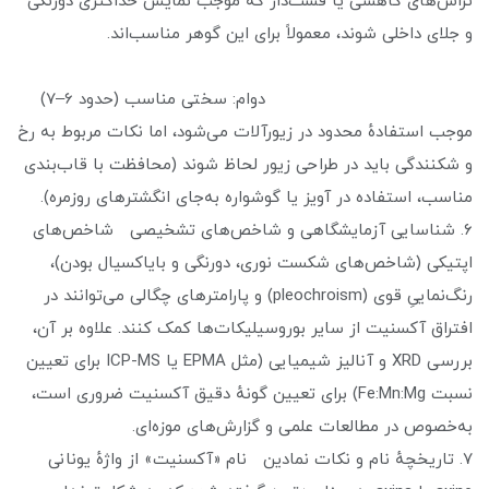
تراش‌های کاهشی یا فست‌دار که موجب نمایش حداکثری دورنگی
و جلای داخلی شوند، معمولاً برای این گوهر مناسب‌اند.
دوام: سختی مناسب (حدود 6–7)
موجب استفادهٔ محدود در زیورآلات می‌شود، اما نکات مربوط به رخ
و شکنندگی باید در طراحی زیور لحاظ شوند (محافظت با قاب‌بندی
مناسب، استفاده در آویز یا گوشواره به‌جای انگشترهای روزمره).
۶. شناسایی آزمایشگاهی و شاخص‌های تشخیصی شاخص‌های
اپتیکی (شاخص‌های شکست نوری، دورنگی و بایاکسیال بودن)،
رنگ‌نماییِ قوی (pleochroism) و پارامترهای چگالی می‌توانند در
افتراق آکسنیت از سایر بوروسیلیکات‌ها کمک کنند. علاوه بر آن،
بررسی XRD و آنالیز شیمیایی (مثل EPMA یا ICP-MS برای تعیین
نسبت Fe:Mn:Mg) برای تعیین گونهٔ دقیق آکسنیت ضروری است،
به‌خصوص در مطالعات علمی و گزارش‌های موزه‌ای.
۷. تاریخچهٔ نام و نکات نمادین نام «آکسنیت» از واژهٔ یونانی