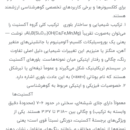
برای کلکسیونرها و برخی کاربردهای تخصصی گوهرشناسی ارزشمند
هستند.
۱. ترکیب شیمیایی و ساختار بلوری ترکیب کلی گروه آکسنیت را
می‌توان به‌صورت تقریباً (Ca,Fe,Mn,Mg)₃Al₂B(Si₄O₁₂)OH نوشت —
یعنی یک بوروسیلیکات کلسیم-آلومینیوم با جانشینی‌های متغیر
آهن، منگنز یا منیزیم. این تغییرات شیمیایی دلیل اصلی تفاوت
رنگ، چگالی و رفتار اپتیکی میان نمونه‌هاست. بلورهای آکسنیت
در سیستم تریکلینیک شکل می‌گیرند و عموماً تیغه‌ای یا تبرشکل
هستند که نام یونانی («axe») به این عادت بلوری اشاره دارد.
۲. خصوصیات فیزیکی و اپتیکی مربوط به گوهرشناسی
آکسنیت‌ها
معمولاً دارای جلای شیشه‌ای، سختی در حدود 6–7 (محدودهٔ دقیق
وابسته به ترکیب) و چگالی بین ~3.18 تا 3.37 هستند. یکی از
ویژگی‌های برجستهٔ آکسنیت، دورنگی نسبتاً قوی است؛ یعنی
نمونه‌ها از نماهای مختلف می‌توانند رنگ‌های متفاوتی نشان دهند