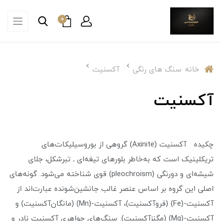
0
خانه
سنگ های رنگی
آکسنیت
آکسنیت
چکیده آکسنیت (Axinite) گروهی از بوروسیلیکات‌های
تریکلینیک است که به‌خاطر بلورهای تیغه‌ای ـ تبرشکل، جلای
شیشه‌ای و دورنگی (pleochroism) قوی شناخته می‌شود. گونه‌های
اصلی این گروه بر اساس عنصر غالب جانشین‌شونده عبارت‌اند از
آکسنیت-(Fe) (فروآکسنیت)، آکسنیت-(Mn) (مانگان‌آکسنیت) و
آکسنیت-(Mg) (مگنزآکسنیت). سنگ‌های جواهری آکسنیت نادر و