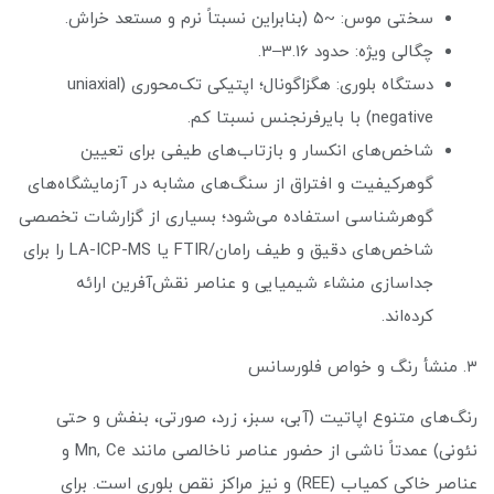
سختی موس: ~۵ (بنابراین نسبتاً نرم و مستعد خراش.
چگالی ویژه: حدود 3.16–3.
دستگاه بلوری: هگزاگونال؛ اپتیکی تک‌محوری (uniaxial
negative) با بایرفرنجنس نسبتا کم.
شاخص‌های انکسار و بازتاب‌های طیفی برای تعیین
گوهرکیفیت و افتراق از سنگ‌های مشابه در آزمایشگاه‌های
گوهرشناسی استفاده می‌شود؛ بسیاری از گزارشات تخصصی
شاخص‌های دقیق و طیف رامان/FTIR یا LA-ICP-MS را برای
جداسازی منشاء شیمیایی و عناصر نقش‌آفرین ارائه
کرده‌اند.
۳. منشأ رنگ و خواص فلورسانس
رنگ‌های متنوع اپاتیت (آبی، سبز، زرد، صورتی، بنفش و حتی
نئونی) عمدتاً ناشی از حضور عناصر ناخالصی مانند Mn, Ce و
عناصر خاکی کمیاب (REE) و نیز مراکز نقص بلوری است. برای