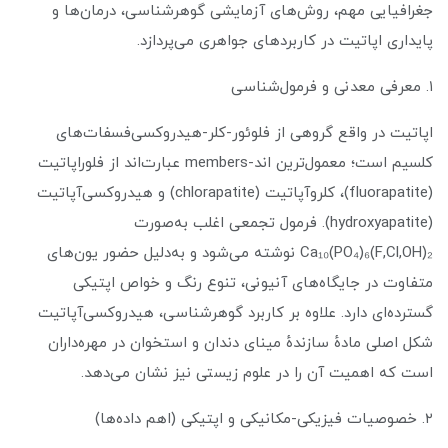
جغرافیایی مهم، روش‌های آزمایشی گوهرشناسی، درمان‌ها و
پایداری اپاتیت در کاربردهای جواهری می‌پردازد.
۱. معرفی معدنی و فرمول‌شناسی
اپاتیت در واقع گروهی از فلوئور-کلر-هیدروکسی‌فسفات‌های
کلسیم است؛ معمول‌ترین اند-members عبارت‌اند از فلوراپاتیت
(fluorapatite)، کلروآپاتیت (chlorapatite) و هیدروکسی‌آپاتیت
(hydroxyapatite). فرمول تجمعی اغلب به‌صورت
Ca₁₀(PO₄)₆(F,Cl,OH)₂ نوشته می‌شود و به‌دلیل حضور یون‌های
متفاوت در جایگاه‌های آنیونی، تنوع رنگ و خواص اپتیکی
گسترده‌ای دارد. علاوه بر کاربرد گوهرشناسی، هیدروکسی‌آپاتیت
شکل اصلی مادهٔ سازندهٔ مینای دندان و استخوان در مهره‌داران
است که اهمیت آن را در علوم زیستی نیز نشان می‌دهد.
۲. خصوصیات فیزیکی-مکانیکی و اپتیکی (اهم داده‌ها)