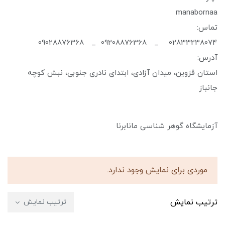
manabornaa
تماس:
02833238074 _ 09208876368 _ 09028876368
آدرس:
استان قزوین، میدان آزادی، ابتدای نادری جنوبی، نبش کوچه
جانباز
آزمایشگاه گوهر شناسی مانابرنا
موردی برای نمایش وجود ندارد.
ترتیب نمایش
ترتیب نمایش