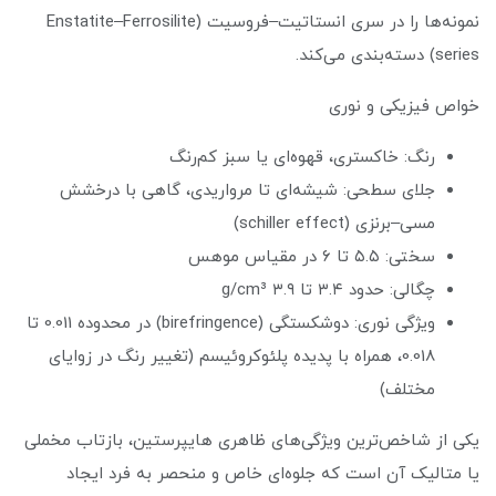
نمونه‌ها را در سری انستاتیت–فروسیت (Enstatite–Ferrosilite
series) دسته‌بندی می‌کند.
خواص فیزیکی و نوری
رنگ: خاکستری، قهوه‌ای یا سبز کم‌رنگ
جلای سطحی: شیشه‌ای تا مرواریدی، گاهی با درخشش
مسی–برنزی (schiller effect)
سختی: ۵.۵ تا ۶ در مقیاس موهس
چگالی: حدود ۳.۴ تا ۳.۹ g/cm³
ویژگی نوری: دوشکستگی (birefringence) در محدوده 0.011 تا
0.018، همراه با پدیده پلئوکروئیسم (تغییر رنگ در زوایای
مختلف)
یکی از شاخص‌ترین ویژگی‌های ظاهری هایپرستین، بازتاب مخملی
یا متالیک آن است که جلوه‌ای خاص و منحصر به فرد ایجاد