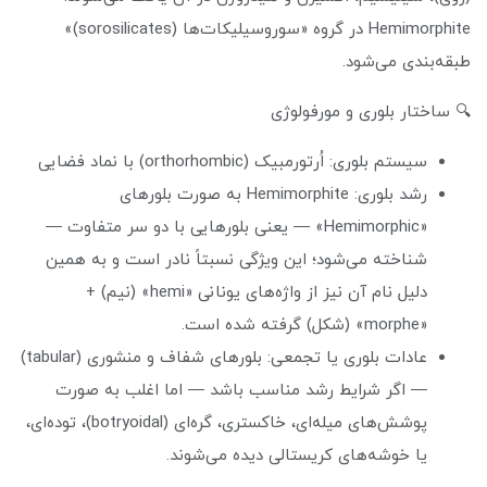
Hemimorphite در گروه «سوروسیلیکات‌ها (sorosilicates)»
طبقه‌بندی می‌شود.
🔍 ساختار بلوری و مورفولوژی
سیستم بلوری: اُرتورمبیک (orthorhombic) با نماد فضایی
رشد بلوری: Hemimorphite به صورت بلورهای
«Hemimorphic» — یعنی بلورهایی با دو سر متفاوت —
شناخته می‌شود؛ این ویژگی نسبتاً نادر است و به همین
دلیل نام آن نیز از واژه‌های یونانی «hemi» (نیم) +
«morphe» (شکل) گرفته شده است.
عادات بلوری یا تجمعی: بلورهای شفاف و منشوری (tabular)
— اگر شرایط رشد مناسب باشد — اما اغلب به صورت
پوشش‌های میله‌ای، خاکستری، گره‌ای (botryoidal)، توده‌ای،
یا خوشه‌های کریستالی دیده می‌شوند.