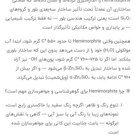
Hemimorphite را اندازه‌گیری کرده‌اند و نشان داده‌اند که سختی
ساختاری آن عمدتاً تحت تأثیر ساختار سه‌بعدی بلور و گروه‌های
Si₂O₇ است؛ یعنی ترکیب هندسی بلور — نه فقط ترکیب شیمیایی
— بر پایداری و خواص مکانیکی تأثیرگذار است.
همچنین وقتی Hemimorphite تا حدود ۵۵۰ °C گرم شود، ابتدا آب
مولکولی (H₂O) خود را از دست می‌دهد بدون این که ساختار بلوری
بشکند. اما اگر تا ۷۲۵–۷۶۰ °C گرم شود، یون‌های OH⁻ نیز آزاد
شده و ساختار تبدیل به β-Zn₂SiO₄ می‌شود — و اگر بیش از
۹۶۰ °C ادامه یابد، به α-Zn₂SiO₄ (وِیل‌سْمیت) تبدیل می‌گردد.
🎯 چرا Hemimorphite برای گوهرشناسی و جواهرسازی مهم است؟
تنوع رنگ و ظاهر: اگرچه رنگ سفید یا خاکستری رایج است،
نمونه‌های زیبا با رنگ آبی یا سبز آبی — گاهی با نقش‌های
ابرگونه — باعث جذابیت این کانی برای جواهرسازان شده
است.