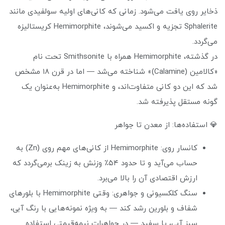
ذخایر روی یافت می‌شود. زمانی که کانی‌های اولیه سولفیدی مانند
Sphalerite تجزیه و اکسید می‌شوند، Hemimorphite کریستالیزه
می‌گردد.
در گذشته، Hemimorphite همراه با Smithsonite تحت نام
«کالامین (Calamine)» شناخته می‌شد — اما در قرن ۱۸ مشخص
شد که این دو کانی متفاوت‌اند، و Hemimorphite به‌عنوان یک
گونه مستقل پذیرفته شد.
💎 استفاده‌ها: از معدن تا جواهر
کانسار روی: Hemimorphite از کانی‌های مهم روی (Zn) به
حساب می‌آید و تا حدود ۵۴٪ وزنش به زینک برمی‌گردد که
ارزش اقتصادی آن را بالا می‌برد.
سنگ کلکسیونی و جواهری: وقتی Hemimorphite با بلورهای
شفاف و بلورین رشد کند — به ویژه نمونه‌هایی با رنگ آبی،
سبز آبی، یا سفید — در جواهرات نیمه‌قیمتی استفاده