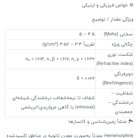
⚙️ خواص فیزیکی و اپتیکی
ویژگی مقدار / توضیح
سختی (Mohs)
4.5 – 5
چگالی ویژه
تقریباً 3.4 – 3.52 (g/cm³)
شکست نوری
nₐ = 1.614, n_β = 1.617, n_γ = 1.636
(Refractive index)
دوبرفرنگی
δ = 0.022
(Birefringence)
شفافیت –
شفاف تا نیمه‌شفاف، درخشندگی شیشه‌ای
درخشندگی –
(vitreous) یا گاهی مرواریدی/ابریشمی
جمعبندی
🏞️ منشأ زمین‌شناسی و کانسارها
Hemimorphite عمدتاً به‌صورت معدن ثانویه در مناطق اکسید‌شده