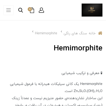
0
خانه
سنگ های رنگی
Hemimorphite
Hemimorphite
🧪 معرفی و ترکیب شیمیایی
Hemimorphite یک کانی سیلیکات هیدراته با فرمول شیمیایی
Zn₄Si₂O₇(OH)₂·H₂O است.
این ساختار نشان‌دهنده‌ی حضور منیزیم نیست و عمدتاً زینک
(روی)، سیلیسیم، اکسیژن و هیدروژن در آن یافت می‌شوند.