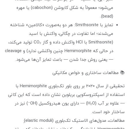
می‌شود؛ معمولاً به شکل کابوشن (cabochon) یا مهره
(bead).
تمایز با Smithsonite: هر دو به‌صورت «کالامین» شناخته
می‌شدند؛ اما تفاوت در چگالی، واکنش با اسید
(Smithsonite با HCl واکنش داده و گاز CO₂ تولید می‌کند،
در حالی که Hemimorphite چنین واکنشی ندارد) و cleavage
— یعنی روش جدا شدن — باعث تمایز آن‌ها می‌شود.
📚 مطالعات ساختاری و خواص مکانیکی
تحقیقی از سال ۲۰۲۰ بر روی بلور تک‌بلوری Hemimorphite با
استفاده از اسپکتروسکوپی بریلوین نشان داده است که این کانی
— علاوه بر آب (H₂O) — دارای یون هیدروکسیل (OH⁻) نیز در
ساختار خود است.
مطالعات، مدول‌های الاستیک تک‌بلوری (elastic moduli)ِ