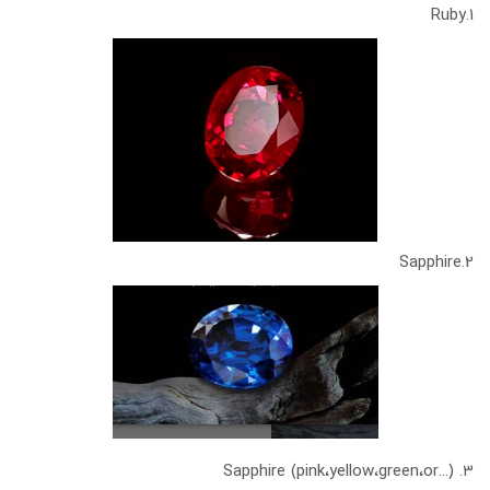
1.Ruby
2.Sapphire
3. Sapphire (pink،yellow،green،or...)