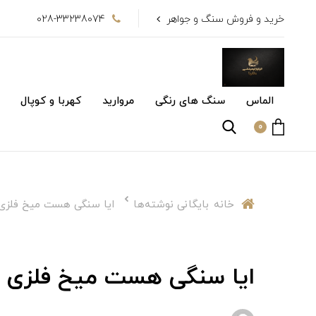
خرید و فروش سنگ و جواهر
028-33238074
الماس
سنگ های رنگی
مروارید
کهربا و کوپال
0
خانه
بایگانی نوشته‌ها
ایا سنگی هست میخ فلزی
ایا سنگی هست میخ فلزی 