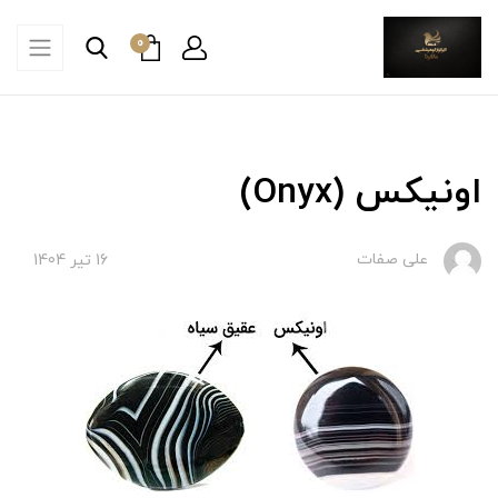
0
اونیکس (Onyx)
علی صفات
16 تير 1404