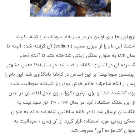
اروپایی ها برای اولین بار در سال 1811 سودالیت را کشف کردند.
احتملا این نام را از میزان سدیم (sodium) آن گرفته شده. البته تا
سال 1891 به عنوان سنگی زینتی شناخته نشد تا آنکه ذخایر
گسترده آن در انتاریو ، کانادا یافت شد. در سال 1901 معدن مشهور
“پرنسس سودالیت” بر این اساس در کانادا نامگذاری شد. این نام را
پس از انکه شاهزاده خانم خوش ذوق ولز شیفته سودالیت شده
بود، گذاشته شد. او برای تزئین دکوراسیون محل اقامتش در لندن
از این سنگ استفاده کرد. در سال 1906 ، 130 تن سودالیت به
انگلستان ارسال شد تا در خانه سلطنتی شاهزاده خانم به عنوان
سنگی زینتی مورد استفاده قرار گیرد. از آن زمان ، سودالیت به
عنوان “شاهزاده آبی” معروف شد.