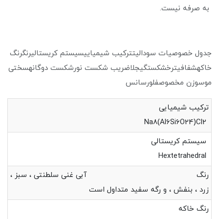
به صرفه نیست.
جدول خصوصیات سودالیتترکیب شیمیاییسیستم کریستالیرنگرنگ
خاکهشفافیترخشکستگیجلاضریب شکست نورشکست دوگانهسختی
موسوزن مخصوصفلورسانس
ترکیب شیمیایی
Na8(Al6Si6O24)Cl2
سیستم کریستالی
Hextetrahedral
رنگ آبی غنی سلطنتی ، سبز ،
زرد ، بنفش ، و رگه سفید متداول است
رنگ خاکه