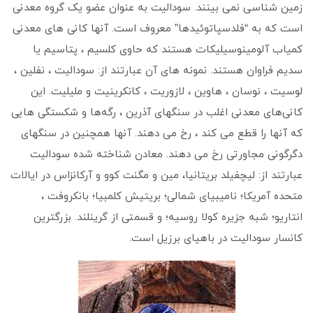
زمین شناسی نمی بینند. سودالیت به عنوان عضو یک گروه معدنی
است که به “فلدسپاتوئیدها” معروف است. آنها کانی های معدنی
کمیاب آلومینوسیلیکات هستند که حاوی کلسیم ، پتاسیم یا
سدیم فراوان هستند. نمونه های آن عبارتند از: سودالیت ، نفلین ،
لوسیت ، نوسان ، هاوین ، لازوریت ، کانکرینیت و ملیلیت. این
کانی‌های معدنی اغلب در سنگهای آذرین ، رگه‌ها و شکستگی هایی
که آنها را قطع می کند ، رخ می دهند. آنها همچنین در سنگهای
دگرگونی مجاورتی رخ می دهند. معادن شناخته شده سودالیت
عبارتند از: لیچفیلد بریتانیا، مین و مگنت کوو و آرکانزاس در ایالات
متحده آمریکا؛ نامیبیای شمالی؛ بریتیش کلمبیا؛ بانكروفت ،
انتاریو؛ شبه جزیره کولا روسیه؛ و قسمتی از گرینلند. بزرگترین
کانسار سودالیت در باهیای برزیل است.