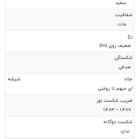
سفید
شفافیت
مات
رخ
ضعیف روی {110}
شکستگی
صدفی
جلاء شیشه
ای مبهم تا روغنی
ضریب شکست نور
1.487 – 1.483
شکست دوگانه
ندارد