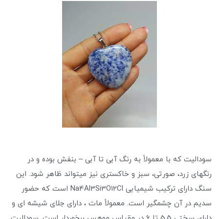
سودالیت که با معمولاً به رنگ آبی تا آبی – بنفش بوده و در
رنگهای زرد، صورتی، سبز و خاکستری نیز میتواند ظاهر شود. این
سنگ دارای ترکیب شیمیایی Na4Al3Si3O12Cl است که حضور
سدیم در آن چشمگیر است. معمولاً مات ، دارای جلای شیشه ای و
دارای سختی 5.5 تا 6 در مقیاس موهس برخوردار است. سودالیت