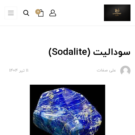
0
سودالیت (Sodalite)
علی صفات
11 تير 1404