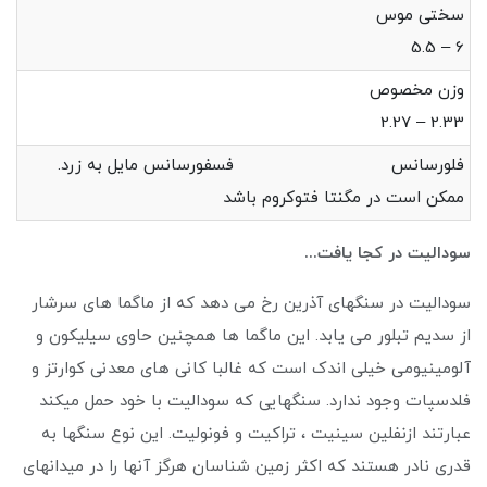
سختی موس
6 – 5.5
وزن مخصوص
2.33 – 2.27
فلورسانس فسفورسانس مایل به زرد.
ممکن است در مگنتا فتوکروم باشد
سودالیت در کجا یافت...
سودالیت در سنگهای آذرین رخ می دهد که از ماگما های سرشار
از سدیم تبلور می یابد. این ماگما ها همچنین حاوی سیلیکون و
آلومینیومی خیلی اندک است که غالبا کانی های معدنی کوارتز و
فلدسپات وجود ندارد. سنگهایی که سودالیت با خود حمل میکند
عبارتند ازنفلين سينيت ، تراکیت و فونولیت. این نوع سنگها به
قدری نادر هستند که اکثر زمین شناسان هرگز آنها را در میدانهای