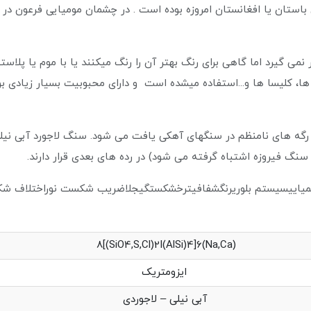
باستان یا افغانستان امروزه بوده است . در چشمان مومیایی فرعون در 
می گیرد اما گاهی برای رنگ بهتر آن را رنگ میکنند یا با موم یا پلا
ا، کلیسا ها و...استفاده میشده است و دارای محبوبیت بسیار زیادی بو
رگه های نامنظم در سنگهای آهکی یافت می شود. سنگ لاجورد آبی نیلی
 سنگ فیروزه اشتباه گرفته می شود) در رده های بعدی قرار دارند.
میاییسیستم بلوریرنگشفافیترخشکستگیجلاضریب شکست نوراختلاف 
Na,Ca)8[(SiO4,S,
ی ایزومتریک
لی – لاجوردی