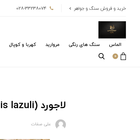
خرید و فروش سنگ و جواهر
028-33238074
الماس
سنگ های رنگی
مروارید
کهربا و کوپال
0
لاجورد (lapis lazuli)
علی صفات