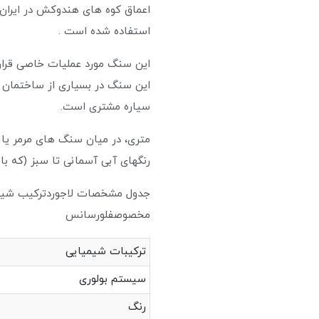
اعماق کوه های هندوکش در ایران 
استفاده شده است .
این سنگ مورد عملیات خاصی قرار ن
این سنگ در بسیاری از ساختمان ه
سیاره مشتری است.
متری، در میان سنگ های مرمر یا 
رنگهای آبی آسمانی تا سبز (که با
جدول مشخصات لاجوردترکیب شی
مخصوصفلورسانس
ترکیبات شیمیایی (Cl)2I(AlSi)4]6
سیستم بولور
رنگ آبی نی