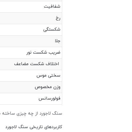
شفافیت
رخ نا
شکستگی
جلا صمغی
ضریب شکست نور 500
اختلاف شکس
سختی مو
وزن مخصوص 2.50
فولورسانس قوی: سفی
سنگ لاجورد از چه چیزی ساخته
کاربردهای تاریخی سنگ لاجورد