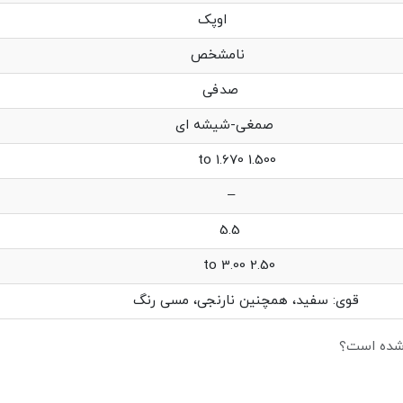
 اوپک
مشخص
 صدفی
-شیشه ای
1. to 1.670
ت مضاعف –
س 5.5
 to 3.00
د، همچنین نارنجی، مسی رنگ
 شده است؟