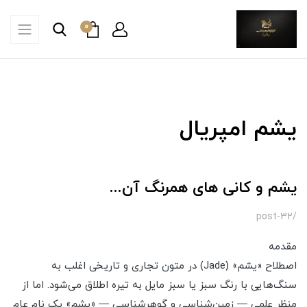
0
یشم امپریال
یشم و کانی های همرنگ آن...
/post-32
مقدمه
اصطلاح «یشم» (Jade) در متون تجاری و تاریخی اغلب به
سنگ‌هایی با رنگ سبز یا سبز مایل به تیره اطلاق می‌شود. اما از
منظر علمی — زمین‌شناسی و گوهرشناسی — «یشم» یک نام عام