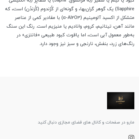
کبود یا نیلَم یا سَفیر (به فرانسوی: Saphir) یا سَفایِر (به انگلیسی:
Sapphire) یک گوهر گران‌بها، و گونه‌ای از کُرُندوم (کُرَندُن) است، که
متشکل از اکسید آلومینیم (α-Al2O3) با مقادیر کمی از عناصر
مانند آهن، تیتانیم، کروم، وانادیم یا منیزیم است. رنگ این سنگ
به‌طور معمول آبی است، اما یاقوت کبود طبیعی «فانتزی» در
رنگ‌های زرد، بنفش، نارنجی و سبز نیز وجود دارد.
مارو در صفحات و کانال های فضای مجازی دنبال کنید