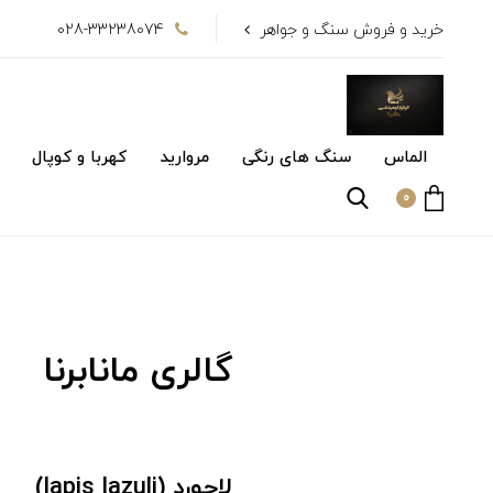
خرید و فروش سنگ و جواهر
028-33238074
الماس
سنگ های رنگی
مروارید
کهربا و کوپال
0
گالری مانابرنا
لاجورد (lapis lazuli)