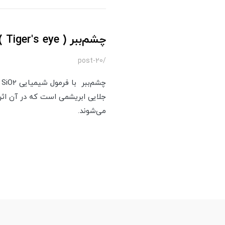
چشم‌ببر ( Tiger's eye )
/post-20
چ
جلایی ابریشمی است که در آن اثری
می‌شوند.