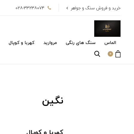
خرید و فروش سنگ و جواهر
028-33238074
الماس
سنگ های رنگی
مروارید
کهربا و کوپال
0
نگین
کهربا و کوپال