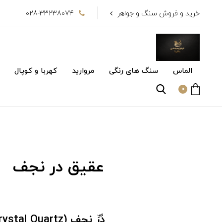
خرید و فروش سنگ و جواهر
028-33238074
الماس
سنگ های رنگی
مروارید
کهربا و کوپال
0
عقیق در نجف
دُرِّ نجف (Crystal Quartz)