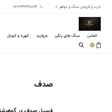
خرید و فروش سنگ و جواهر
028-33238074
الماس
سنگ های رنگی
مروارید
کهربا و کوپال
0
صدف
فسیل صدف در گوهرشنا