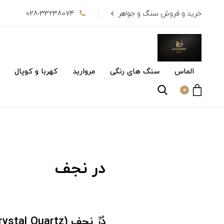
خرید و فروش سنگ و جواهر
028-33238074
الماس
سنگ های رنگی
مروارید
کهربا و کوپال
0
در نجف
دُرِّ نجف (Crystal Quartz)