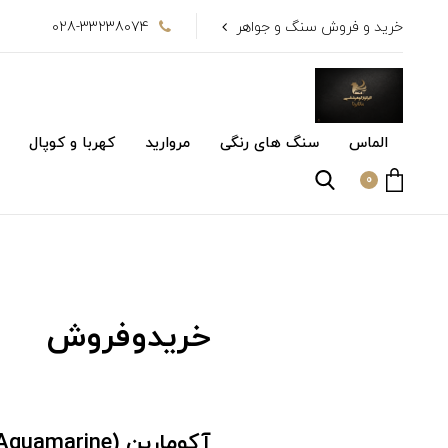
خرید و فروش سنگ و جواهر
028-33238074
الماس
سنگ های رنگی
مروارید
کهربا و کوپال
0
خریدوفروش
آکومارین (Aquamarine)